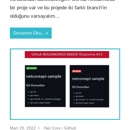
bir proje var ve bu projede iki farklı branch’in
olduğunu varsayalım…
Devamını Oku...
Mart 29, 2022
.Net Core
/
Github