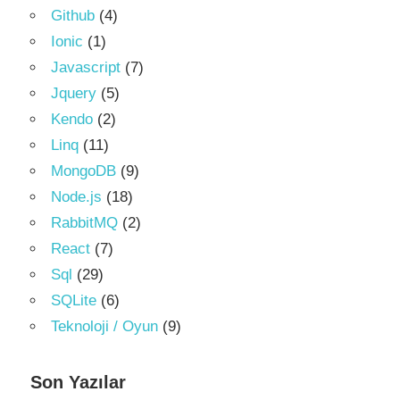
Github
(4)
Ionic
(1)
Javascript
(7)
Jquery
(5)
Kendo
(2)
Linq
(11)
MongoDB
(9)
Node.js
(18)
RabbitMQ
(2)
React
(7)
Sql
(29)
SQLite
(6)
Teknoloji / Oyun
(9)
Son Yazılar