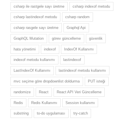
csharp ile rastgele sayı üretme
csharp indexof metodu
csharp lastindexof metodu
csharp random
csharp rasgele sayı üretme
Graphql Api
GraphQL Mutation
görev güncelleme
güvenlik
hata yönetimi
indexof
IndexOf Kullanımı
indexof metodu kullanımı
lastindexof
LastIndexOf Kullanımı
lastindexof metodu kullanımı
mvc seçime göre dropdownlist doldurma
PUT isteği
randomize
React
React API Veri Güncelleme
Redis
Redis Kullanımı
Session kullanımı
substring
to-do uygulaması
try-catch