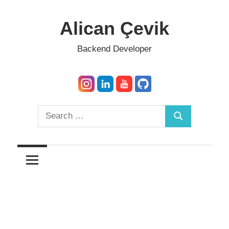
Skip
to
Alican Çevik
content
Backend Developer
Search
Search
for: