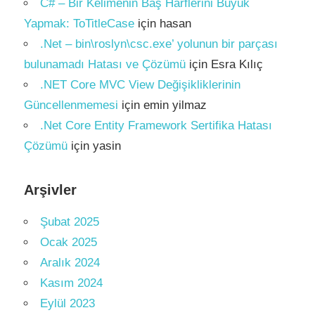
C# – Bir Kelimenin Baş Harflerini Büyük
Yapmak: ToTitleCase
için
hasan
.Net – bin\roslyn\csc.exe’ yolunun bir parçası
bulunamadı Hatası ve Çözümü
için
Esra Kılıç
.NET Core MVC View Değişikliklerinin
Güncellenmemesi
için
emin yilmaz
.Net Core Entity Framework Sertifika Hatası
Çözümü
için
yasin
Arşivler
Şubat 2025
Ocak 2025
Aralık 2024
Kasım 2024
Eylül 2023