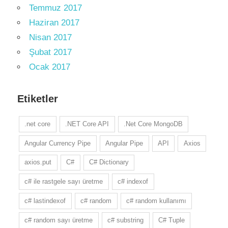
Temmuz 2017
Haziran 2017
Nisan 2017
Şubat 2017
Ocak 2017
Etiketler
.net core
.NET Core API
.Net Core MongoDB
Angular Currency Pipe
Angular Pipe
API
Axios
axios.put
C#
C# Dictionary
c# ile rastgele sayı üretme
c# indexof
c# lastindexof
c# random
c# random kullanımı
c# random sayı üretme
c# substring
C# Tuple