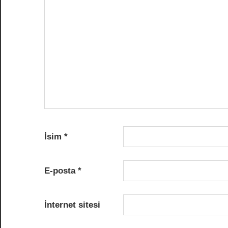
İsim
*
E-posta
*
İnternet sitesi