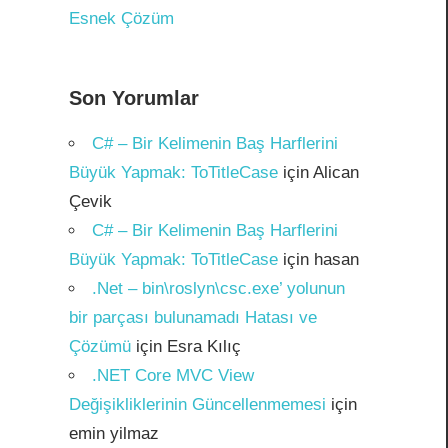
Esnek Çözüm
Son Yorumlar
C# – Bir Kelimenin Baş Harflerini
Büyük Yapmak: ToTitleCase
için
Alican
Çevik
C# – Bir Kelimenin Baş Harflerini
Büyük Yapmak: ToTitleCase
için
hasan
.Net – bin\roslyn\csc.exe’ yolunun
bir parçası bulunamadı Hatası ve
Çözümü
için
Esra Kılıç
.NET Core MVC View
Değişikliklerinin Güncellenmemesi
için
emin yilmaz