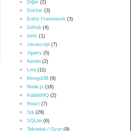
Diğer
(2)
Docker
(3)
Entity Framework
(3)
Github
(4)
Ionic
(1)
Javascript
(7)
Jquery
(5)
Kendo
(2)
Linq
(11)
MongoDB
(9)
Node.js
(18)
RabbitMQ
(2)
React
(7)
Sql
(29)
SQLite
(6)
Teknoloji / Oyun
(9)