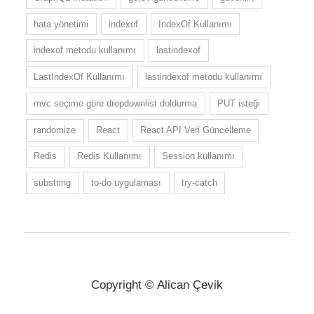
hata yönetimi
indexof
IndexOf Kullanımı
indexof metodu kullanımı
lastindexof
LastIndexOf Kullanımı
lastindexof metodu kullanımı
mvc seçime göre dropdownlist doldurma
PUT isteği
randomize
React
React API Veri Güncelleme
Redis
Redis Kullanımı
Session kullanımı
substring
to-do uygulaması
try-catch
Copyright © Alican Çevik