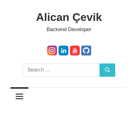
Skip
to
Alican Çevik
content
Backend Developer
Search
Search
for: