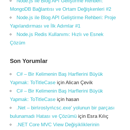
Node.js ile Blog API Geliştirme Rehberi:
MongoDB Bağlantısı ve Ortam Değişkenleri #2
Node.js ile Blog API Geliştirme Rehberi: Proje
Yapılandırması ve İlk Adımlar #1
Node.js Redis Kullanımı: Hızlı ve Esnek
Çözüm
Son Yorumlar
C# – Bir Kelimenin Baş Harflerini Büyük
Yapmak: ToTitleCase
için
Alican Çevik
C# – Bir Kelimenin Baş Harflerini Büyük
Yapmak: ToTitleCase
için
hasan
.Net – bin\roslyn\csc.exe’ yolunun bir parçası
bulunamadı Hatası ve Çözümü
için
Esra Kılıç
.NET Core MVC View Değişikliklerinin