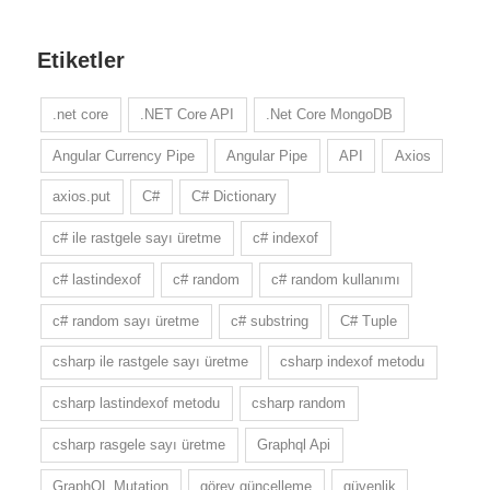
Etiketler
.net core
.NET Core API
.Net Core MongoDB
Angular Currency Pipe
Angular Pipe
API
Axios
axios.put
C#
C# Dictionary
c# ile rastgele sayı üretme
c# indexof
c# lastindexof
c# random
c# random kullanımı
c# random sayı üretme
c# substring
C# Tuple
csharp ile rastgele sayı üretme
csharp indexof metodu
csharp lastindexof metodu
csharp random
csharp rasgele sayı üretme
Graphql Api
GraphQL Mutation
görev güncelleme
güvenlik